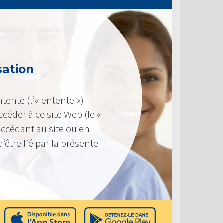
sation
ntente (l’« entente »)
éder à ce site Web (le «
n accédant au site ou en
d’être lié par la présente